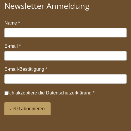
Newsletter Anmeldung
Name
*
E-mail
*
E-mail-Bestätigung
*
Datenschutz
*
Ich akzeptiere die
Datenschutzerklärung
*
Jetzt abonnieren