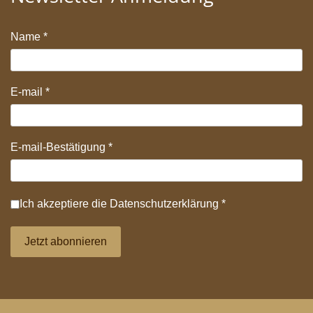
Name
*
E-mail
*
E-mail-Bestätigung
*
Datenschutz
*
Ich akzeptiere die
Datenschutzerklärung
*
Jetzt abonnieren