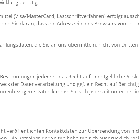
icklung benötigt.
tel (Visa/MasterCard, Lastschriftverfahren) erfolgt ausschl
en Sie daran, dass die Adresszeile des Browsers von "http:
hlungsdaten, die Sie an uns übermitteln, nicht von Dritte
 Bestimmungen jederzeit das Recht auf unentgeltliche Aus
ck der Datenverarbeitung und ggf. ein Recht auf Berichti
sonenbezogene Daten können Sie sich jederzeit unter der
t veröffentlichten Kontaktdaten zur Übersendung von nic
n. Die Betreiber der Seiten behalten sich ausdrücklich rech